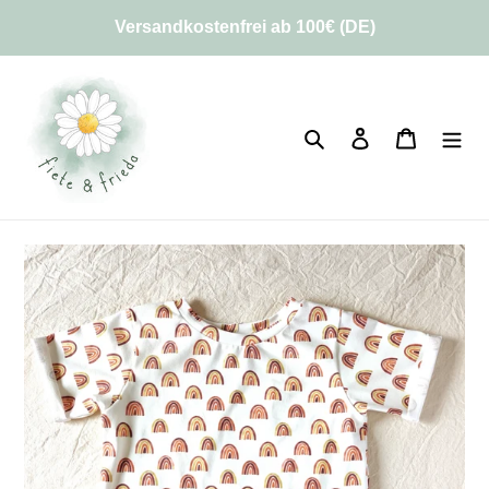
Direkt
Versandkostenfrei ab 100€ (DE)
zum
Inhalt
Suchen
Einloggen
Warenko