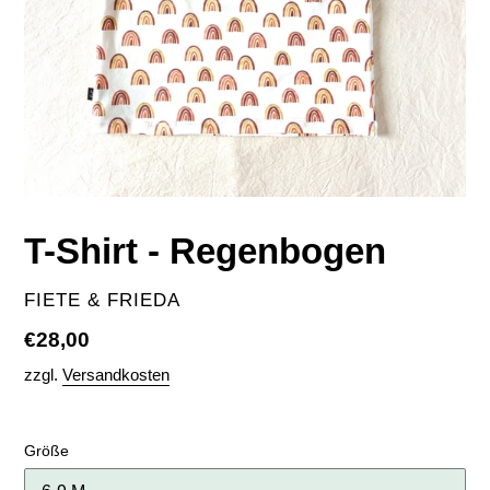
T-Shirt - Regenbogen
VERKÄUFER
FIETE & FRIEDA
Normaler
€28,00
Preis
zzgl.
Versandkosten
Größe