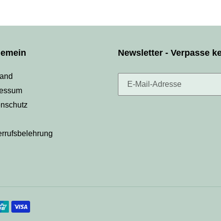
gemein
Newsletter - Verpasse k
sand
ressum
nschutz
B
rrufsbelehrung