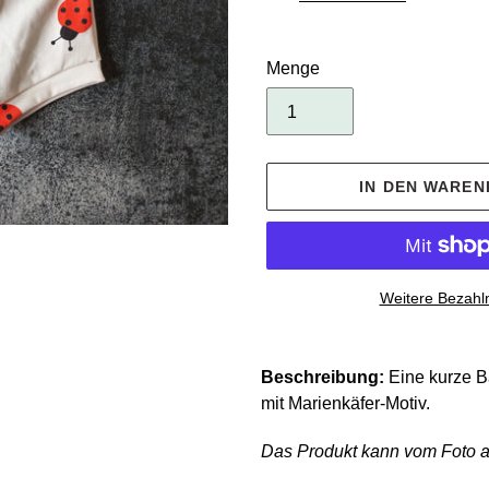
Menge
IN DEN WARE
Weitere Bezahl
Produkt
wird
Beschreibung:
Eine kurze 
zum
mit Marienkäfer-Motiv.
Warenkorb
hinzugefügt
Das Produkt kann vom Foto 