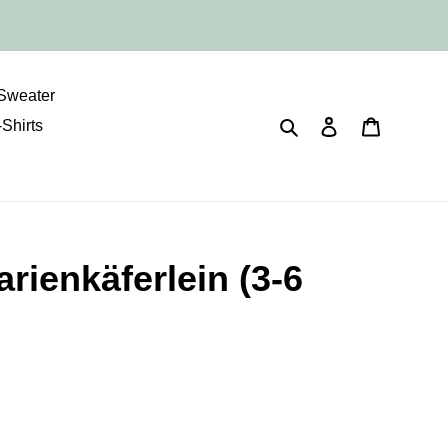
Sweater
Suchen
Einloggen
Warenko
-Shirts
rienkäferlein (3-6