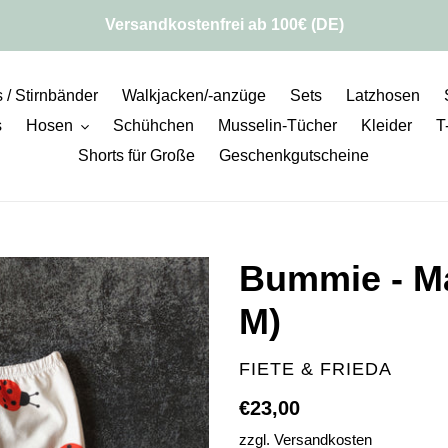
Versandkostenfrei ab 100€ (DE)
 / Stirnbänder
Walkjacken/-anzüge
Sets
Latzhosen
s
Hosen
Schühchen
Musselin-Tücher
Kleider
T
Shorts für Große
Geschenkgutscheine
Bummie - Ma
M)
VERKÄUFER
FIETE & FRIEDA
Normaler
€23,00
Preis
zzgl.
Versandkosten