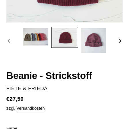
VORHERIGER
NÄC
SCHIEBER
SCH
Beanie - Strickstoff
VERKÄUFER
FIETE & FRIEDA
Normaler
€27,50
Preis
zzgl.
Versandkosten
Farbe